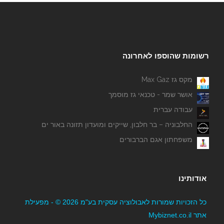
רשומות שהוספו לאחרונה
מקס גז Max Gaz
אושר שמר - טכנאי גז מוסמך
עבודה עברית
החלבוניה – בר חלבון, שייקים ומועדון תזונה באור ים
משפחתון אגם הברבורים
אודותינו
כל הזכויות שמורות לאבולוציה עסקית בע"מ 2026 © - מפעילת
אתר Mybiznet.co.il