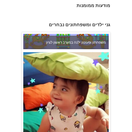
מודעות ממומנות
גני ילדים ומשפחתונים נבחרים
משפחתון ופעוטון ילנה במערב ראשון לציון