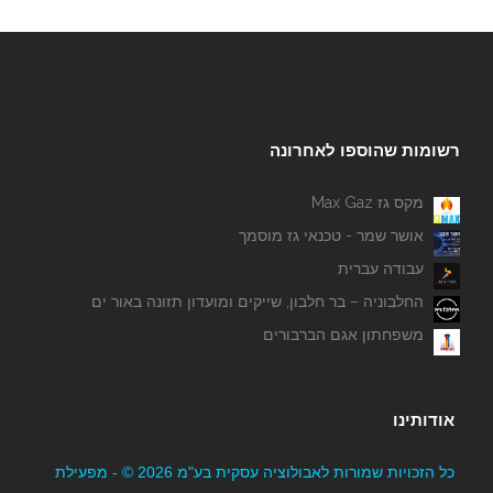
רשומות שהוספו לאחרונה
מקס גז Max Gaz
אושר שמר - טכנאי גז מוסמך
עבודה עברית
החלבוניה – בר חלבון, שייקים ומועדון תזונה באור ים
משפחתון אגם הברבורים
אודותינו
כל הזכויות שמורות לאבולוציה עסקית בע"מ 2026 © - מפעילת