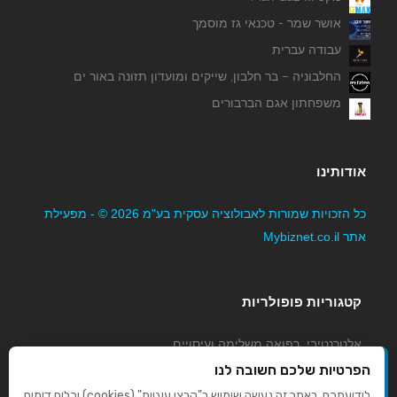
אושר שמר - טכנאי גז מוסמך
עבודה עברית
החלבוניה – בר חלבון, שייקים ומועדון תזונה באור ים
משפחתון אגם הברבורים
אודותינו
כל הזכויות שמורות לאבולוציה עסקית בע"מ 2026 © - מפעילת
אתר Mybiznet.co.il
קטגוריות פופולריות
אלטרנטיבי, רפואה משלימה ועיסויים
גני ילדים, משפחתונים וצהרונים
הפרטיות שלכם חשובה לנו
קוסמטיקה טיפוח ויופי
לידיעתכם, באתר זה נעשה שימוש ב"קבצי עוגיות" (cookies) וכלים דומים