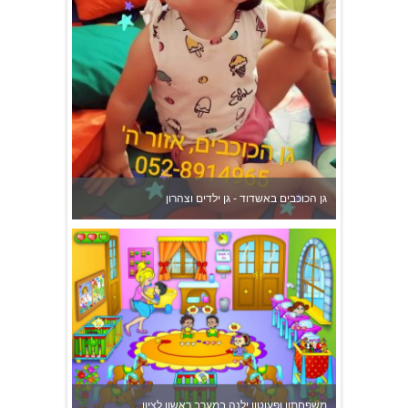
גן הכוכבים באשדוד - גן ילדים וצהרון
משפחתון ופעוטון ילנה במערב ראשון לציון