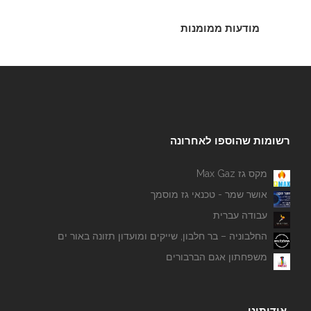
מודעות ממומנות
רשומות שהוספו לאחרונה
מקס גז Max Gaz
אושר שמר - טכנאי גז מוסמך
עבודה עברית
החלבוניה – בר חלבון, שייקים ומועדון תזונה באור ים
משפחתון אגם הברבורים