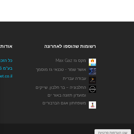
רשומות שהוספו לאחרונה
אודותי
מקס גז Max Gaz
כל הזכו
אושר שמר - טכנאי גז מוסמך
t.co.il
עבודה עברית
החלבוניה – בר חלבון, שייקים
ומועדון תזונה באור ים
משפחתון אגם הברבורים
שנו העדפות פרטיות