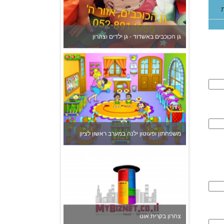
גן הכוכבים באשדוד - גן ילדים וצהרון
משפחתון ופעוטון ילנה במערב ראשון לציון
צהרון בקרית אונו