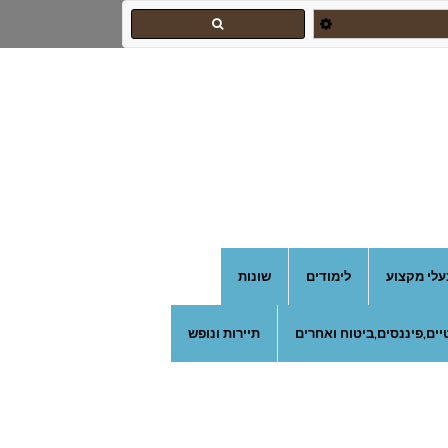
עלי מקצוע
לימודים
שונות
ים,פיננסים,ביטוח ואחרים
תיירות ונופש
צהרון בקרית אונו