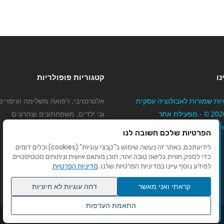
נו
קטגוריות פופולריות
יות שמורות לאבולוציה עסקית
אלטרנטיבי, רפואה משלימה ועיסויים
בע"מ 2026 © - מפעילת אתר
גני ילדים, משפחתונים וצהרונים
Mybizne
קוסמטיקה טיפוח ויופי
הפרטיות שלכם חשובה לנו
מורים לנהיגה
לידיעתכם, באתר זה נעשה שימוש ב"קבצי עוגיות" (cookies) וכלים דומים
כדי לספק חוויית גלישה טובה יותר, תוכן מותאם אישית וניתוחים סטטיסטיים.
למידע נוסף עיינו במדיניות הפרטיות שלנו.
מדיניות הפרטיות
קראתי ואני מאשר
דחה עוגיות לא חיוניות
התאמת העדפות