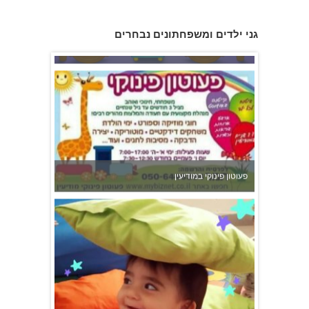
גני ילדים ומשפחתונים נבחרים
משפחתון ופעוטון ילנה במערב ראשון לציון
פעוטון פינוקי במודיעין