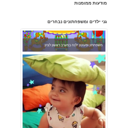
מודעות ממומנות
גני ילדים ומשפחתונים נבחרים
משפחתון ופעוטון ילנה במערב ראשון לציון