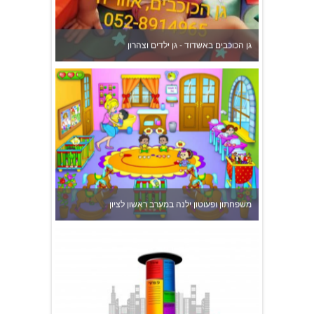
גן הכוכבים באשדוד - גן ילדים וצהרון
משפחתון ופעוטון ילנה במערב ראשון לציון