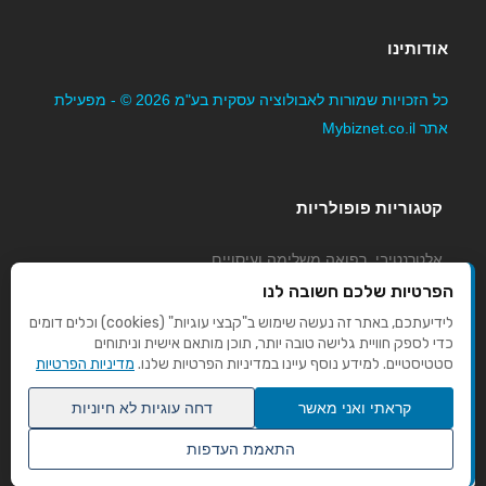
אודותינו
כל הזכויות שמורות לאבולוציה עסקית בע"מ 2026 © - מפעילת
אתר Mybiznet.co.il
קטגוריות פופולריות
אלטרנטיבי, רפואה משלימה ועיסויים
גני ילדים, משפחתונים וצהרונים
הפרטיות שלכם חשובה לנו
קוסמטיקה טיפוח ויופי
לידיעתכם, באתר זה נעשה שימוש ב"קבצי עוגיות" (cookies) וכלים דומים
כדי לספק חוויית גלישה טובה יותר, תוכן מותאם אישית וניתוחים
מורים לנהיגה
סטטיסטיים. למידע נוסף עיינו במדיניות הפרטיות שלנו.
מדיניות הפרטיות
קראתי ואני מאשר
דחה עוגיות לא חיוניות
התאמת העדפות
שנו העדפות פרטיות