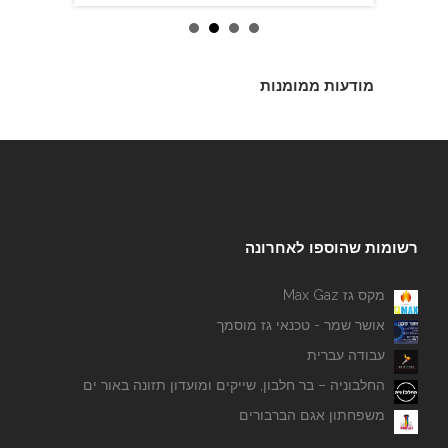
מודעות ממומנות
רשומות שהוספו לאחרונה
מקס גז Max Gaz
אושר שמר - טכנאי גז מוסמך
עבודה עברית
החלבוניה – בר חלבון, שייקים ומועדון תזונה באור ים
משפחתון אגם הברבורים