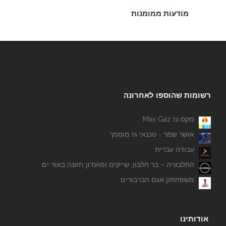
מודעות ממומנות
רשומות שהוספו לאחרונה
מקס גז Max Gaz
אושר שמר - טכנאי גז מוסמך
עבודה עברית
החלבוניה – בר חלבון, שייקים ומועדון תזונה באור ים
משפחתון אגם הברבורים
אודותינו