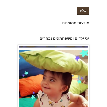
מודעות ממומנות
גני ילדים ומשפחתונים נבחרים
משפחתון ופעוטון ילנה במערב ראשון לציון