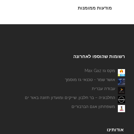
מודעות ממומנות
רשומות שהוספו לאחרונה
מקס גז Max Gaz
אושר שמר - טכנאי גז מוסמך
עבודה עברית
החלבוניה – בר חלבון, שייקים ומועדון תזונה באור ים
משפחתון אגם הברבורים
אודותינו