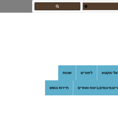
עלי מקצוע
לימודים
שונות
ים,פיננסים,ביטוח ואחרים
תיירות ונופש
צהרון בקרית אונו