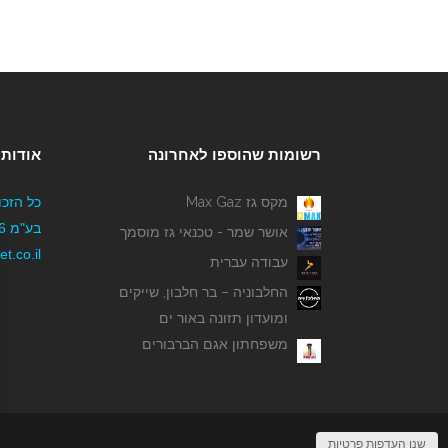
רשומות שהוספו לאחרונה
אודותי
מקס גז Max Gaz
כל הזכו
אושר שמר - טכנאי גז מוסמך
t.co.il
עבודה עברית
החלבוניה – בר חלבון, שייקים
ומועדון תזונה באור ים
משפחתון אגם הברבורים
שנו העדפות פרטיות