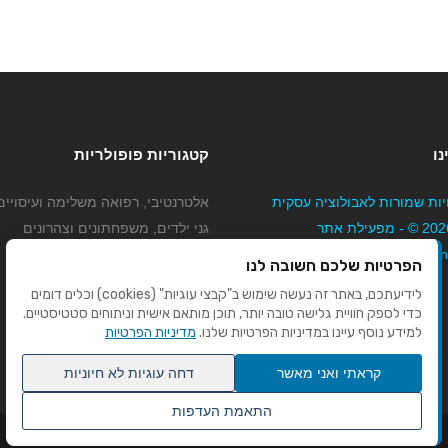
נו
קטגוריות פופולריות
יות שמורות לאבולוציה עסקית
אלטרנטיבי, רפואה משלימה ועיסויים
בע"מ 2026 © - מפעילת אתר
גני ילדים, משפחתונים וצהרונים
Mybizne
קוסמטיקה טיפוח ויופי
הפרטיות שלכם חשובה לנו
מורים לנהיגה
לידיעתכם, באתר זה נעשה שימוש ב"קבצי עוגיות" (cookies) וכלים דומים
כדי לספק חוויית גלישה טובה יותר, תוכן מותאם אישית וניתוחים סטטיסטיים.
למידע נוסף עיינו במדיניות הפרטיות שלנו.
מדיניות הפרטיות
קראתי ואני מאשר
דחה עוגיות לא חיוניות
התאמת העדפות