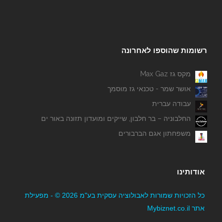
רשומות שהוספו לאחרונה
מקס גז Max Gaz
B Fit By Sasya- מאמנת לאורח חיים בריא
אושר שמר - טכנאי גז מוסמך
עבודה עברית
החלבוניה – בר חלבון, שייקים ומועדון תזונה באור ים
משפחתון אגם הברבורים
אודותינו
כוח אדם "אספקת שירותים בע''מ"
כל הזכויות שמורות לאבולוציה עסקית בע"מ 2026 © - מפעילת
אתר Mybiznet.co.il