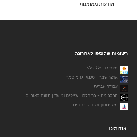
מודעות ממומנות
כוח אדם "אספקת שירותים בע''מ"
רשומות שהוספו לאחרונה
מקס גז Max Gaz
אושר שמר - טכנאי גז מוסמך
עבודה עברית
החלבוניה – בר חלבון, שייקים ומועדון תזונה באור ים
משפחתון אגם הברבורים
אודותינו