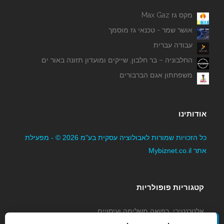
מקס גז Max Gaz
אושר שמר - טכנאי גז מוסמך
יודן ספרים
עבודה עברית
החלבוניה – בר חלבון, שייקים ומועדון תזונה באור ים
משפחתון אגם הברבורים
אודותינו
כל הזכויות שמורות לאבולוציה עסקית בע"מ 2026 © - מפעילת
B Fit By Sasya- מאמנת לאורח חיים בריא
אתר Mybiznet.co.il
קטגוריות פופולריות
אלטרנטיבי, רפואה משלימה ועיסויים