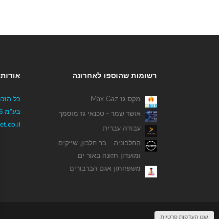
רשומות שהוספו לאחרונה
אודותי
מקס גז Max Gaz
כל הזכו
אושר שמר - טכנאי גז מוסמך
t.co.il
עבודה עברית
החלבוניה – בר חלבון, שייקים
ומועדון תזונה באור ים
משפחתון אגם הברבורים
שנו העדפות פרטיות