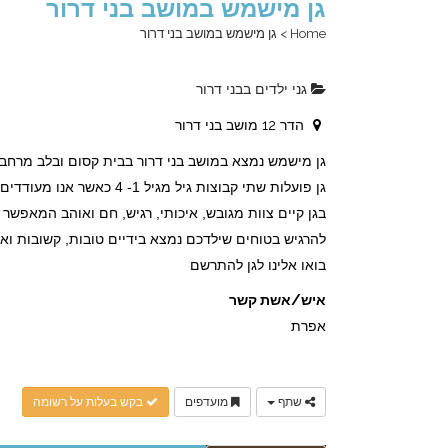
גן מישמש במושב בני דרור
Home
>
גן מישמש במושב בני דרור
גני ילדים בבני דרור
הדר 12 מושב בני דרור
גן מישמש נמצא במושב בני דרור בבית קסום ובלב מרחבים
גן פועלות שתי קבוצות גיל מגיל 1- 4 כאשר אנו מעודדים אינטראקציה טבעית, משפחתית ונעימה בין כל ילדי הגן.
בגן קיים צוות מגובש, איכותי, רגיש, חם ואוהב המאפש
להרגיש בטוחים שילדכם נמצא בידיים טובות, קשובות וא
בואו אלינו לגן להתרשם
איש/אשת קשר
אפרת
שתף
מועדפים
בקש בעלות על רשומה