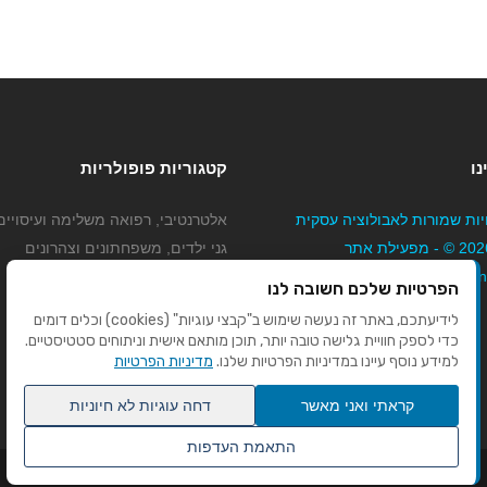
נו
קטגוריות פופולריות
יות שמורות לאבולוציה עסקית
אלטרנטיבי, רפואה משלימה ועיסויים
בע"מ 2026 © - מפעילת אתר
גני ילדים, משפחתונים וצהרונים
Mybizne
קוסמטיקה טיפוח ויופי
הפרטיות שלכם חשובה לנו
מורים לנהיגה
לידיעתכם, באתר זה נעשה שימוש ב"קבצי עוגיות" (cookies) וכלים דומים
כדי לספק חוויית גלישה טובה יותר, תוכן מותאם אישית וניתוחים סטטיסטיים.
למידע נוסף עיינו במדיניות הפרטיות שלנו.
מדיניות הפרטיות
קראתי ואני מאשר
דחה עוגיות לא חיוניות
התאמת העדפות