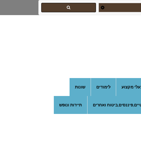
צהרון בקרית אונו
עלי מקצוע
לימודים
שונות
ים,פיננסים,ביטוח ואחרים
תיירות ונופש