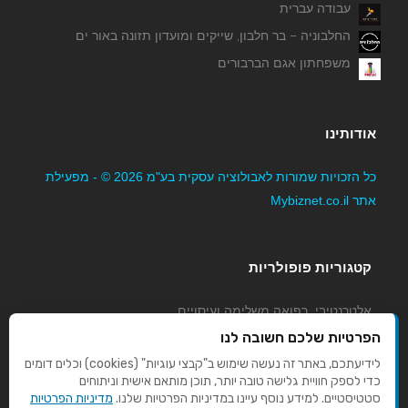
עבודה עברית
החלבוניה – בר חלבון, שייקים ומועדון תזונה באור ים
משפחתון אגם הברבורים
אודותינו
כל הזכויות שמורות לאבולוציה עסקית בע"מ 2026 © - מפעילת
אתר Mybiznet.co.il
קטגוריות פופולריות
אלטרנטיבי, רפואה משלימה ועיסויים
גני ילדים, משפחתונים וצהרונים
הפרטיות שלכם חשובה לנו
קוסמטיקה טיפוח ויופי
לידיעתכם, באתר זה נעשה שימוש ב"קבצי עוגיות" (cookies) וכלים דומים
כדי לספק חוויית גלישה טובה יותר, תוכן מותאם אישית וניתוחים
מורים לנהיגה
סטטיסטיים. למידע נוסף עיינו במדיניות הפרטיות שלנו.
מדיניות הפרטיות