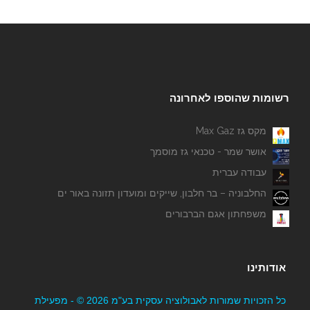
רשומות שהוספו לאחרונה
מקס גז Max Gaz
אושר שמר - טכנאי גז מוסמך
עבודה עברית
החלבוניה – בר חלבון, שייקים ומועדון תזונה באור ים
משפחתון אגם הברבורים
אודותינו
כל הזכויות שמורות לאבולוציה עסקית בע"מ 2026 © - מפעילת