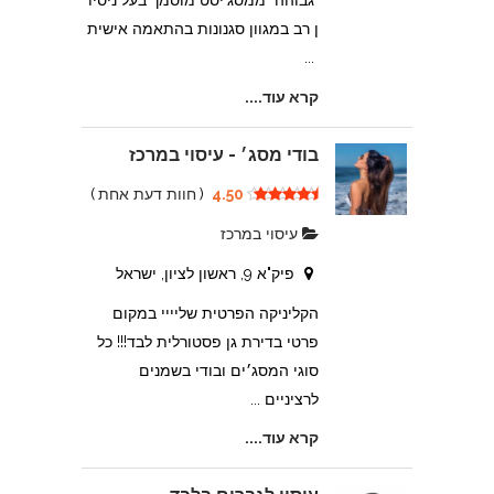
גבוהה ממסג'יסט מוסמך בעל ניסיו
ן רב במגוון סגנונות בהתאמה אישית
...
קרא עוד....
בודי מסג׳ - עיסוי במרכז
4.50
(
חוות דעת אחת
)
עיסוי במרכז
פיק"א 9, ראשון לציון, ישראל
הקליניקה הפרטית שליייי במקום
פרטי בדירת גן פסטורלית לבד!!! כל
סוגי המסג׳ים ובודי בשמנים
לרציניים ...
קרא עוד....