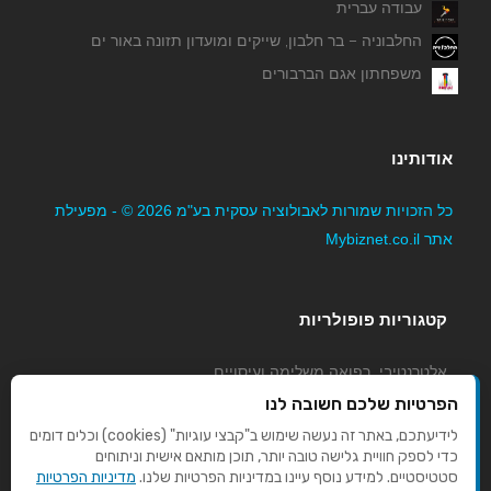
עבודה עברית
החלבוניה – בר חלבון, שייקים ומועדון תזונה באור ים
משפחתון אגם הברבורים
אודותינו
כל הזכויות שמורות לאבולוציה עסקית בע"מ 2026 © - מפעילת
אתר Mybiznet.co.il
קטגוריות פופולריות
אלטרנטיבי, רפואה משלימה ועיסויים
גני ילדים, משפחתונים וצהרונים
הפרטיות שלכם חשובה לנו
קוסמטיקה טיפוח ויופי
לידיעתכם, באתר זה נעשה שימוש ב"קבצי עוגיות" (cookies) וכלים דומים
כדי לספק חוויית גלישה טובה יותר, תוכן מותאם אישית וניתוחים
מורים לנהיגה
סטטיסטיים. למידע נוסף עיינו במדיניות הפרטיות שלנו.
מדיניות הפרטיות