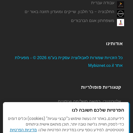
עבודה עברית
החלבוניה – בר חלבון, שייקים ומועדון תזונה באור ים
משפחתון אגם הברבורים
אודותינו
כל הזכויות שמורות לאבולוציה עסקית בע"מ 2026 © - מפעילת
אתר Mybiznet.co.il
קטגוריות פופולריות
אלטרנטיבי, רפואה משלימה ועיסויים
גני ילדים, משפחתונים וצהרונים
הפרטיות שלכם חשובה לנו
קוסמטיקה טיפוח ויופי
לידיעתכם, באתר זה נעשה שימוש ב"קבצי עוגיות" (cookies) וכלים דומים
כדי לספק חוויית גלישה טובה יותר, תוכן מותאם אישית וניתוחים
מורים לנהיגה
סטטיסטיים. למידע נוסף עיינו במדיניות הפרטיות שלנו.
מדיניות הפרטיות