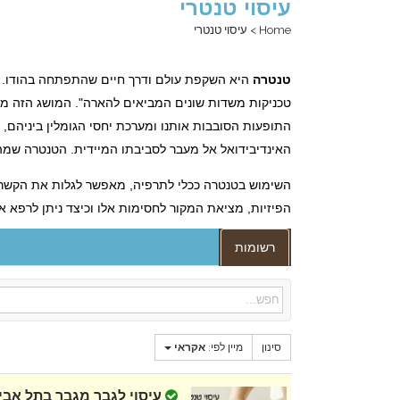
עיסוי טנטרי
Home
>
עיסוי טנטרי
טנטרה
היא השקפת עולם ודרך חיים שהתפתחה בהודו. ב
טכניקות משדות שונים המביאים להארה". המושג הזה מתי
התופעות הסובבות אותנו ומערכת יחסי הגומלין ביניהם, י
האינדיבידואל אל מעבר לסביבתו המיידית. הטנטרה שמה 
השימוש בטנטרה ככלי לתרפיה, מאפשר לגלות את הקשר ה
הפיזיות, מציאת המקור לחסימות אלו וכיצד ניתן לרפא או
רשומות
סינון
מיין לפי:
אקראי
עיסוי לגבר מגבר בתל אבי