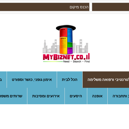
טרנטיבי ורפואה משלימה
הכל לבית
אימון גופני, כושר וספורט
ב
 ותחבורה
אופנה
היסעים
אירועים ומסיבות
שרותים משפטי