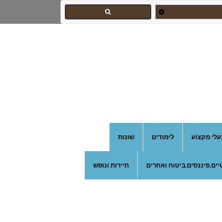
עלי מקצוע
לימודים
שונות
ים,פיננסים,ביטוח ואחרים
תיירות ונופש