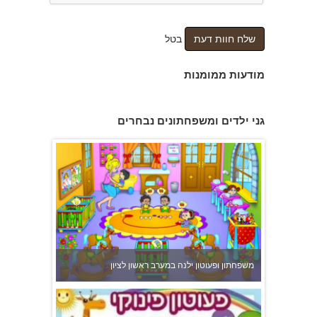
בטל
מודעות ממומנות
גני ילדים ומשפחתונים נבחרים
משפחתון ופעוטון ילנה במערב ראשון לציון
פעוטון פינוקי במודיעין