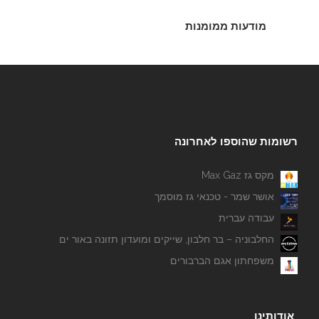
מודעות ממומנות
רשומות שהוספו לאחרונה
מקס גז Max Gaz
אושר שמר - טכנאי גז מוסמך
עבודה עברית
החלבוניה – בר חלבון, שייקים ומועדון תזונה באור ים
משפחתון אגם הברבורים
אודותינו