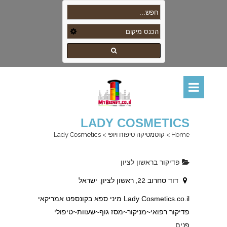
LADY COSMETICS
Home
>
קוסמטיקה טיפוח ויופי
>
Lady Cosmetics
פדיקור בראשון לציון
דוד סחרוב 22, ראשון לציון, ישראל
Lady Cosmetics.co.il מיני ספא בקונספט אמריקאי
פדיקור רפואי~מניקור~מסז גוף~שעוות~טיפולי
פנים…