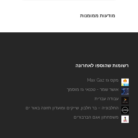
מודעות ממומנות
רשומות שהוספו לאחרונה
מקס גז Max Gaz
אושר שמר - טכנאי גז מוסמך
עבודה עברית
החלבוניה – בר חלבון, שייקים ומועדון תזונה באור ים
משפחתון אגם הברבורים