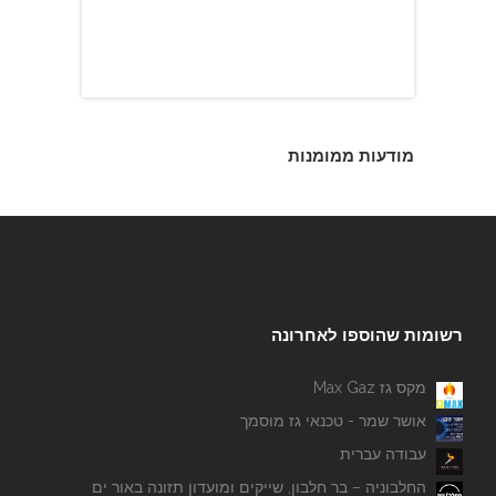
מודעות ממומנות
רשומות שהוספו לאחרונה
מקס גז Max Gaz
אושר שמר - טכנאי גז מוסמך
עבודה עברית
החלבוניה – בר חלבון, שייקים ומועדון תזונה באור ים