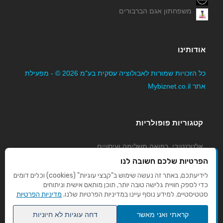
משפחתון אגם הברבורים
אודותינו
כל הזכויות שמורות לאבולוציה עסקית בע"מ 2026 © - מפעילת
אתר Mybiznet.co.il
קטגוריות פופולריות
אלטרנטיבי, רפואה משלימה ועיסויים
גני ילדים, משפחתונים וצהרונים
הפרטיות שלכם חשובה לנו
קוסמטיקה טיפוח ויופי
לידיעתכם, באתר זה נעשה שימוש ב"קבצי עוגיות" (cookies) וכלים דומים
כדי לספק חוויית גלישה טובה יותר, תוכן מותאם אישית וניתוחים
מורים לנהיגה
סטטיסטיים. למידע נוסף עיינו במדיניות הפרטיות שלנו.
מדיניות הפרטיות
קראתי ואני מאשר
דחה עוגיות לא חיוניות