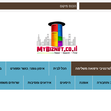
טרנטיבי ורפואה משלימה
הכל לבית
אימון גופני, כושר וספורט
ב
 ותחבורה
אופנה
היסעים
אירועים ומסיבות
שרותים משפטי