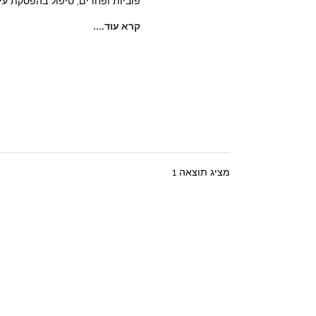
פוביות ופחדים, טיפול בהפסקת עישו
קרא עוד....
מציג תוצאה 1