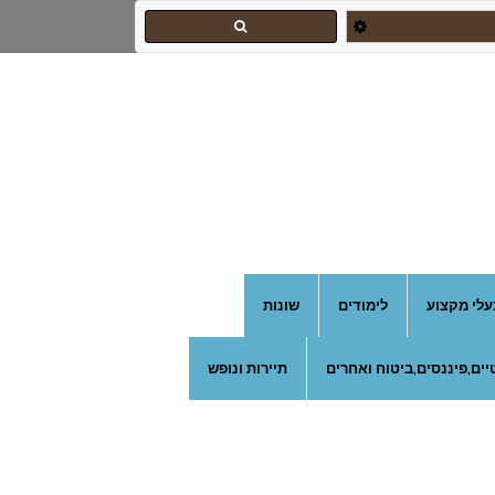
עלי מקצוע
לימודים
שונות
ים,פיננסים,ביטוח ואחרים
תיירות ונופש