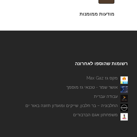
מודעות ממומנות
רשומות שהוספו לאחרונה
מקס גז Max Gaz
אושר שמר - טכנאי גז מוסמך
עבודה עברית
החלבוניה – בר חלבון, שייקים ומועדון תזונה באור ים
משפחתון אגם הברבורים