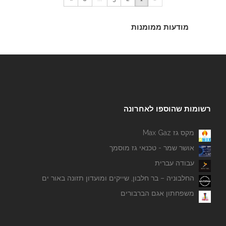
מודעות ממומנות
רשומות שהוספו לאחרונה
מקס גז Max Gaz
אושר שמר - טכנאי גז מוסמך
עבודה עברית
החלבוניה – בר חלבון, שייקים ומועדון תזונה באור ים
משפחתון אגם הברבורים