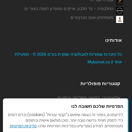
החלבוניה – בר חלבון, שייקים ומועדון תזונה באור ים
משפחתון אגם הברבורים
אודותינו
כל הזכויות שמורות לאבולוציה עסקית בע"מ 2026 © - מפעילת
אתר Mybiznet.co.il
קטגוריות פופולריות
אלטרנטיבי, רפואה משלימה ועיסויים
גני ילדים, משפחתונים וצהרונים
הפרטיות שלכם חשובה לנו
קוסמטיקה טיפוח ויופי
לידיעתכם, באתר זה נעשה שימוש ב"קבצי עוגיות" (cookies) וכלים דומים
כדי לספק חוויית גלישה טובה יותר, תוכן מותאם אישית וניתוחים
מורים לנהיגה
סטטיסטיים. למידע נוסף עיינו במדיניות הפרטיות שלנו.
מדיניות הפרטיות