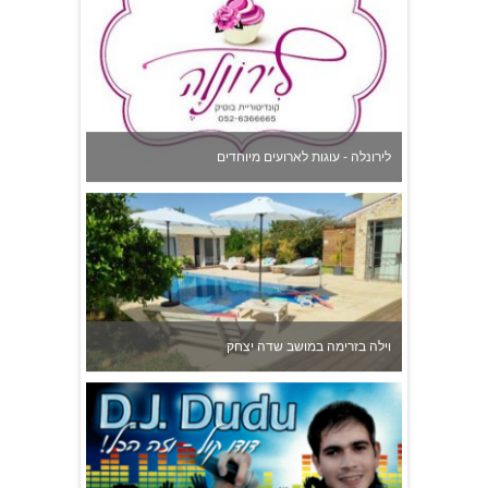
וילה בזרימה במושב שדה יצחק
D.J. Dudu די.ג'י. דודו