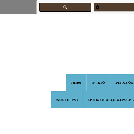
עלי מקצוע
לימודים
שונות
ים,פיננסים,ביטוח ואחרים
תיירות ונופש
אורי צילום אירועים