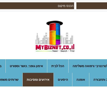
טרנטיבי ורפואה משלימה
הכל לבית
אימון גופני, כושר וספורט
ב
 ותחבורה
אופנה
היסעים
אירועים ומסיבות
שרותים משפטי