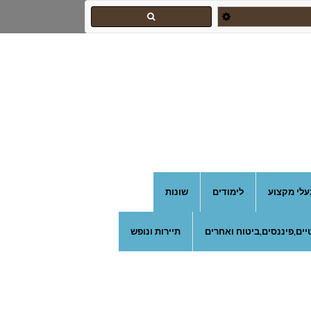
עלי מקצוע
לימודים
שונות
ים,פיננסים,ביטוח ואחרים
תיירות ונופש