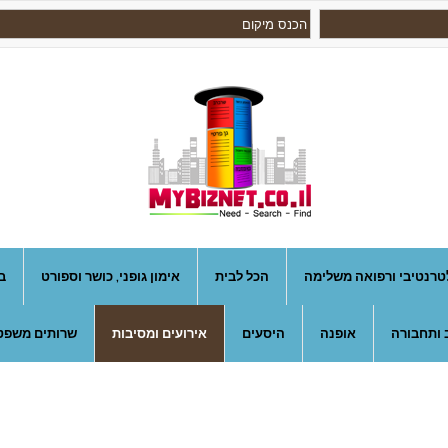
טרנטיבי ורפואה משלימה
הכל לבית
אימון גופני, כושר וספורט
ב
 ותחבורה
אופנה
היסעים
אירועים ומסיבות
שרותים משפטי