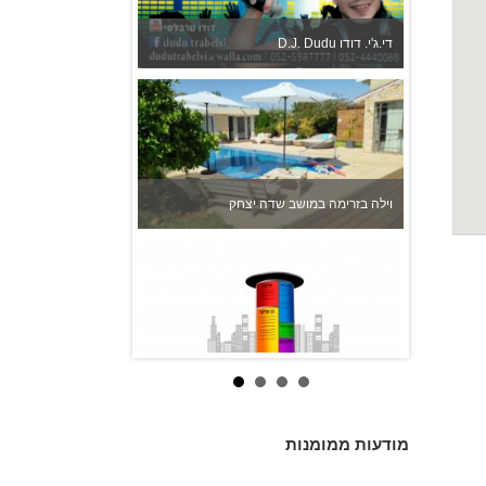
D.J. Dudu די.ג'י. דודו
וילה בזרימה במושב שדה יצחק
אורי צילום אירועים
מודעות ממומנות