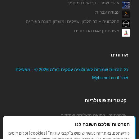
אושר שמר - טכנאי גז מוסמך
עבודה עברית
החלבוניה – בר חלבון, שייקים ומועדון תזונה באור ים
משפחתון אגם הברבורים
אודותינו
כל הזכויות שמורות לאבולוציה עסקית בע"מ 2026 © - מפעילת
אתר Mybiznet.co.il
קטגוריות פופולריות
אלטרנטיבי, רפואה משלימה ועיסויים
גני ילדים, משפחתונים וצהרונים
הפרטיות שלכם חשובה לנו
קוסמטיקה טיפוח ויופי
לידיעתכם, באתר זה נעשה שימוש ב"קבצי עוגיות" (cookies) וכלים דומים