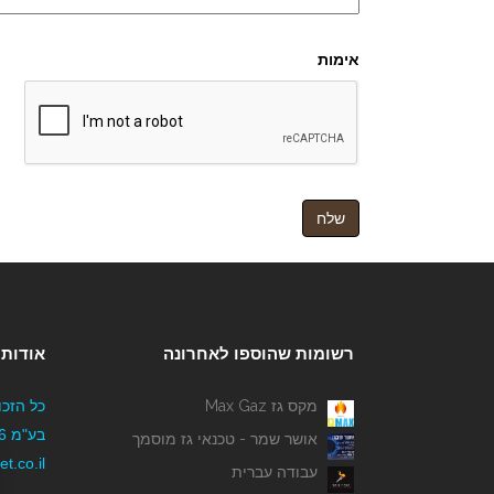
אימות
רשומות שהוספו לאחרונה
אודותי
מקס גז Max Gaz
כל הזכו
אושר שמר - טכנאי גז מוסמך
t.co.il
עבודה עברית