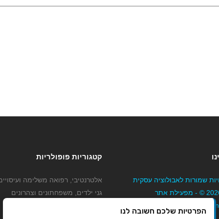
נו
קטגוריות פופולריות
יות שמורות לאבולוציה עסקית
אלטרנטיבי, רפואה משלימה ועיסויים
בע"מ 2026 © - מפעילת אתר
גני ילדים, משפחתונים וצהרונים
Mybizne
קוסמטיקה טיפוח ויופי
הפרטיות שלכם חשובה לנו
מורים לנהיגה