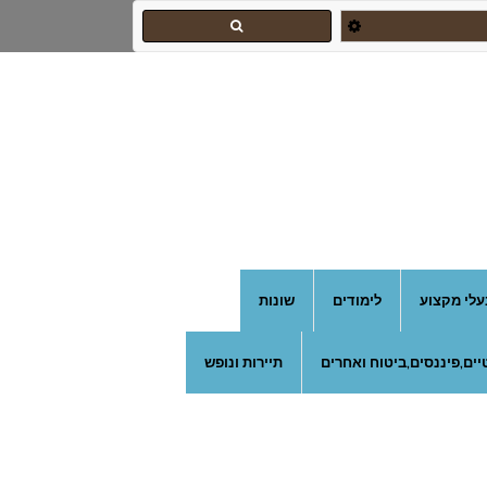
עלי מקצוע
לימודים
שונות
ים,פיננסים,ביטוח ואחרים
תיירות ונופש