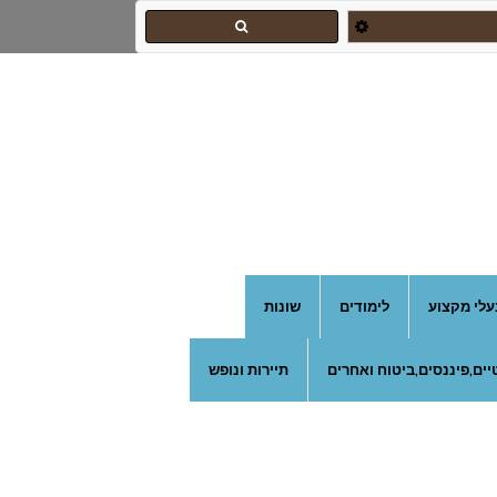
עלי מקצוע
לימודים
שונות
ים,פיננסים,ביטוח ואחרים
תיירות ונופש