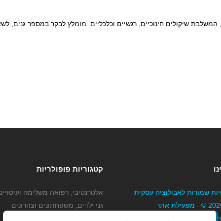
ת, המשלבת שיקולים חינוכיים, רגשיים וכלכליים. מומלץ לבקר במספר גנים, 
נו
קטגוריות פופולריות
יות שמורות לאבולוציה עסקית
אלטרנטיבי, רפואה משלימה ועיסויים
בע"מ 2026 © - מפעילת אתר
גני ילדים, משפחתונים וצהרונים
Mybizne
קוסמטיקה טיפוח ויופי