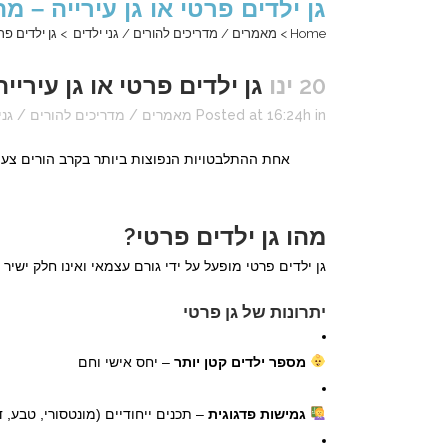
גן ילדים פרטי או גן עירייה –
Home
>
מאמרים / מדריכים להורים / גני ילדים
>
גן ילדים פר
20 ינו
גן ילדים פרטי או גן עירי
in
Posted at 16:24h
מאמרים / מדריכים להורים / גני 
אחת ההתלבטויות הנפוצות ביותר בקרב הורים צעי
מהו גן ילדים פרטי?
גן ילדים פרטי מופעל על ידי גורם עצמאי ואינו חלק ישי
יתרונות של גן פרטי
מספר ילדים קטן יותר
– יחס אישי וחם
גמישות פדגוגית
– תכנים ייחודיים (מונטסורי, טבע, דו