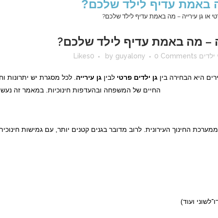
 מה באמת עדיף לילד שלכם?
טי או גן עירייה – מה באמת עדיף לילד שלכם?
יה – מה באמת עדיף לילד שלכם?
ילדים
0 Comments
guyalony
by
0
Likes
רים היא הבחירה בין
גן ילדים פרטי
לבין
גן עירייה
. לכל מסגרת יש יתרונות וח
החיים של המשפחה ובהעדפות חינוכיות. במאמר זה נעשה ס
ר ממערכת החינוך העירונית. לרוב מדובר בגנים קטנים יותר, עם גמישות חינוכ
־לשוני ועוד)